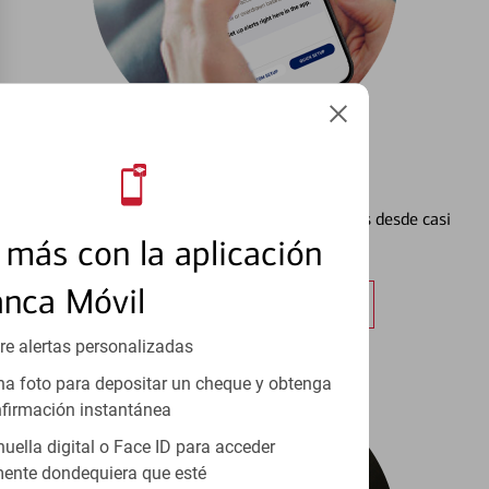
Configurar Alertas³
Vea cómo mantener el control de sus finanzas desde casi
más con la aplicación
cualquier lugar.
anca Móvil
Obtener más información
re alertas personalizadas
a foto para depositar un cheque y obtenga
firmación instantánea
huella digital o Face ID para acceder
ente dondequiera que esté