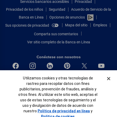
Servicios bancarios accesibles
Privacidad
Privacidad de los niños
Seguridad
Acuerdo de Servicio de la
Banca en Línea
Opciones de anuncios
Mapa del sitio
Empleos
Sus opciones de privacidad
Comparta sus comentarios
Ver sitio completo de la Banca en Línea
Conéctese con nosotros
Banner de Cookies
Bank of America, N.A. Miembro de FDIC.
Utilizamos cookies y otras tecnologías de
rastreo para recopilar datos con fines
Igualdad de oportunidades en préstamos para viviendas
publicitarios, prevención de fraudes, análisis y
© 2026 Bank of America Corporation.
otros fines. Al utilizar este sitio web, aceptas el
Todos Los Derechos Reservados.
uso de estas tecnologías de seguimiento y el
Patente: patents.bankofamerica.com
uso y divulgación de datos de acuerdo con
nuestro
Política de privacidad en línea
y
Política de cookies