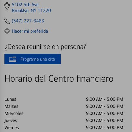
Get
5102 5th Ave
directions
Brooklyn, NY 11220
to
(347) 227-3483
Hacer mi preferida
¿Desea reunirse en persona?
Programe una cita
Horario del Centro financiero
Lunes
9:00 AM
-
5:00 PM
Martes
9:00 AM
-
5:00 PM
Miércoles
9:00 AM
-
5:00 PM
Jueves
9:00 AM
-
5:00 PM
Viernes
9:00 AM
-
5:00 PM