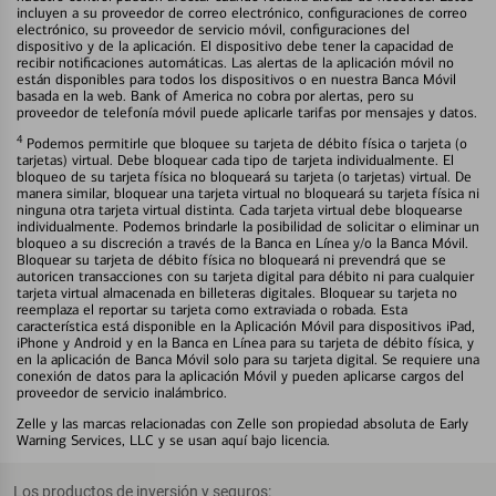
incluyen a su proveedor de correo electrónico, configuraciones de correo
electrónico, su proveedor de servicio móvil, configuraciones del
dispositivo y de la aplicación. El dispositivo debe tener la capacidad de
recibir notificaciones automáticas. Las alertas de la aplicación móvil no
están disponibles para todos los dispositivos o en nuestra Banca Móvil
basada en la web. Bank of America no cobra por alertas, pero su
proveedor de telefonía móvil puede aplicarle tarifas por mensajes y datos.
4
Podemos permitirle que bloquee su tarjeta de débito física o tarjeta (o
tarjetas) virtual. Debe bloquear cada tipo de tarjeta individualmente. El
bloqueo de su tarjeta física no bloqueará su tarjeta (o tarjetas) virtual. De
manera similar, bloquear una tarjeta virtual no bloqueará su tarjeta física ni
ninguna otra tarjeta virtual distinta. Cada tarjeta virtual debe bloquearse
individualmente. Podemos brindarle la posibilidad de solicitar o eliminar un
bloqueo a su discreción a través de la Banca en Línea y/o la Banca Móvil.
Bloquear su tarjeta de débito física no bloqueará ni prevendrá que se
autoricen transacciones con su tarjeta digital para débito ni para cualquier
tarjeta virtual almacenada en billeteras digitales. Bloquear su tarjeta no
reemplaza el reportar su tarjeta como extraviada o robada. Esta
característica está disponible en la Aplicación Móvil para dispositivos iPad,
iPhone y Android y en la Banca en Línea para su tarjeta de débito física, y
en la aplicación de Banca Móvil solo para su tarjeta digital. Se requiere una
conexión de datos para la aplicación Móvil y pueden aplicarse cargos del
proveedor de servicio inalámbrico.
Zelle y las marcas relacionadas con Zelle son propiedad absoluta de Early
Warning Services, LLC y se usan aquí bajo licencia.
Los productos de inversión y seguros: