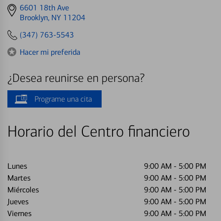
Get
6601 18th Ave
directions
Brooklyn, NY 11204
to
(347) 763-5543
Hacer mi preferida
¿Desea reunirse en persona?
Programe una cita
Horario del Centro financiero
Lunes
9:00 AM
-
5:00 PM
Martes
9:00 AM
-
5:00 PM
Miércoles
9:00 AM
-
5:00 PM
Jueves
9:00 AM
-
5:00 PM
Viernes
9:00 AM
-
5:00 PM