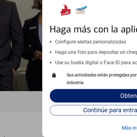
orientación que necesita, en cu
personales, hasta el ahorro para
inicio o crecimiento de su neg
esté listo, un especialista tr
Haga más con la apli
Programe una cita
Configure alertas personalizadas
Haga una foto para depositar un che
Vea si nuestro centro de ayuda 
Visite nuestro centro de ayuda 
Use su huella digital o Face ID para 
Sus actividades están protegidas por 
industria
Obten
Más in