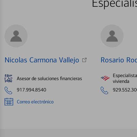
Especiali
Nicolas Carmona Vallejo
Rosario Ro
Especialist
Asesor de soluciones financieras
vivienda
917.994.8540
929.552.3
Correo electrónico