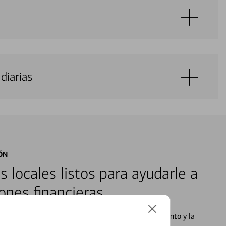
diarias
ÓN
s locales listos para ayudarle a
ones financieras
cados que se centran en proporcionar el asesoramiento y la