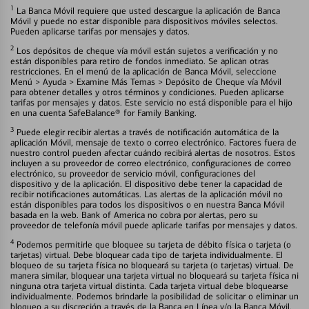
1
La Banca Móvil requiere que usted descargue la aplicación de Banca
Móvil y puede no estar disponible para dispositivos móviles selectos.
Pueden aplicarse tarifas por mensajes y datos.
2
Los depósitos de cheque vía móvil están sujetos a verificación y no
están disponibles para retiro de fondos inmediato. Se aplican otras
restricciones. En el menú de la aplicación de Banca Móvil, seleccione
Menú > Ayuda > Examine Más Temas > Depósito de Cheque vía Móvil
para obtener detalles y otros términos y condiciones. Pueden aplicarse
tarifas por mensajes y datos. Este servicio no está disponible para el hijo
en una cuenta SafeBalance® for Family Banking.
3
Puede elegir recibir alertas a través de notificación automática de la
aplicación Móvil, mensaje de texto o correo electrónico. Factores fuera de
nuestro control pueden afectar cuándo recibirá alertas de nosotros. Estos
incluyen a su proveedor de correo electrónico, configuraciones de correo
electrónico, su proveedor de servicio móvil, configuraciones del
dispositivo y de la aplicación. El dispositivo debe tener la capacidad de
recibir notificaciones automáticas. Las alertas de la aplicación móvil no
están disponibles para todos los dispositivos o en nuestra Banca Móvil
basada en la web. Bank of America no cobra por alertas, pero su
proveedor de telefonía móvil puede aplicarle tarifas por mensajes y datos.
4
Podemos permitirle que bloquee su tarjeta de débito física o tarjeta (o
tarjetas) virtual. Debe bloquear cada tipo de tarjeta individualmente. El
bloqueo de su tarjeta física no bloqueará su tarjeta (o tarjetas) virtual. De
manera similar, bloquear una tarjeta virtual no bloqueará su tarjeta física ni
ninguna otra tarjeta virtual distinta. Cada tarjeta virtual debe bloquearse
individualmente. Podemos brindarle la posibilidad de solicitar o eliminar un
bloqueo a su discreción a través de la Banca en Línea y/o la Banca Móvil.