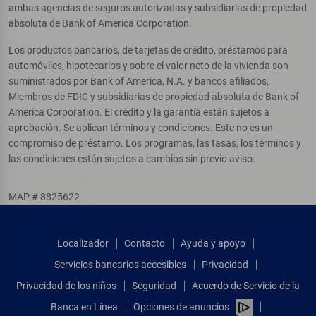
ambas agencias de seguros autorizadas y subsidiarias de propiedad
absoluta de Bank of America Corporation.
Los productos bancarios, de tarjetas de crédito, préstamos para
automóviles, hipotecarios y sobre el valor neto de la vivienda son
suministrados por Bank of America, N.A. y bancos afiliados,
Miembros de FDIC y subsidiarias de propiedad absoluta de Bank of
America Corporation. El crédito y la garantía están sujetos a
aprobación. Se aplican términos y condiciones. Este no es un
compromiso de préstamo. Los programas, las tasas, los términos y
las condiciones están sujetos a cambios sin previo aviso.
MAP # 8825622
Localizador
Contacto
Ayuda y apoyo
Servicios bancarios accesibles
Privacidad
Privacidad de los niños
Seguridad
Acuerdo de Servicio de la
Banca en Línea
Opciones de anuncios