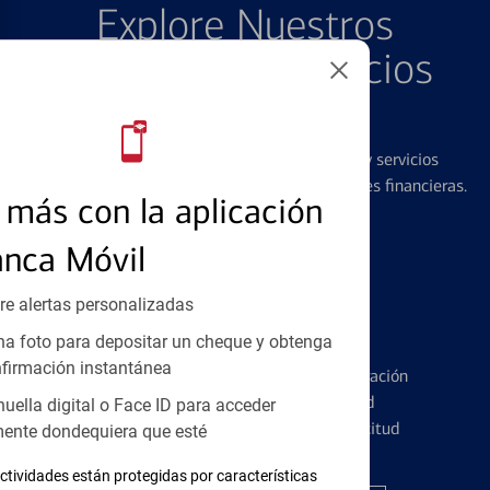
Explore Nuestros
Productos y Servicios
Destacados
Ofrecemos una amplia gama de productos y servicios
diseñados para ayudar con todas sus necesidades financieras.
más con la aplicación
anca Móvil
re alertas personalizadas
Tarjetas de Crédito
a foto para depositar un cheque y obtenga
firmación instantánea
Conozca los pormenores de la administración
de tarjetas de crédito y la identidad
huella digital o Face ID para acceder
financiera antes de presentar una solicitud
ente dondequiera que esté
ctividades están protegidas por características