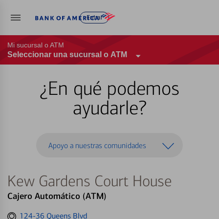
Entrar
Mi sucursal o ATM
Seleccionar una sucursal o ATM
¿En qué podemos
ayudarle?
Apoyo a nuestras comunidades
Kew Gardens Court House
Cajero Automático (ATM)
Get
124-36 Queens Blvd