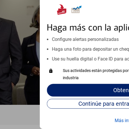
encontrar soluci
Reúnase con especialistas dedi
orientación que necesita, en cu
Haga más con la apli
personales, hasta el ahorro para
inicio o crecimiento de su neg
Configure alertas personalizadas
esté listo, un especialista tr
Haga una foto para depositar un che
Programe una cita
Use su huella digital o Face ID para 
Vea si nuestro centro de ayuda 
Sus actividades están protegidas por 
Visite nuestro centro de ayuda 
industria
Obten
Más in