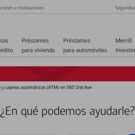
ciones e instituciones
Segurida
etas
Préstamos
Préstamos
Merrill
rédito
para vivienda
para automóviles
Investi
co y cajeros automáticos (ATM) en 560 2nd Ave
¿En qué podemos ayudarle?