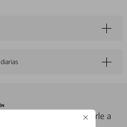
diarias
ÓN
s locales listos para ayudarle a