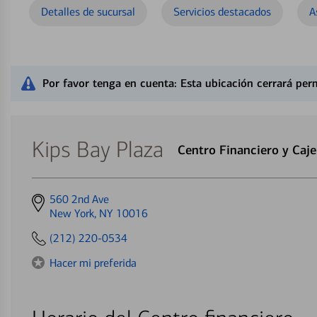
Detalles de sucursal
Servicios destacados
A
Cerrar mensaje de alerta
Por favor tenga en cuenta: Esta ubicación cerrará pe
Kips Bay Plaza
Centro Financiero y Caj
Get
560 2nd Ave
directions
New York, NY 10016
to
(212) 220-0534
Hacer mi preferida