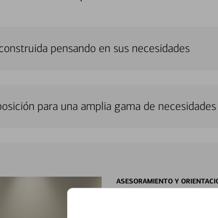
 construida pensando en sus necesidades
sposición para una amplia gama de necesidades 
ASESORAMIENTO Y ORIENTACI
Con especialista