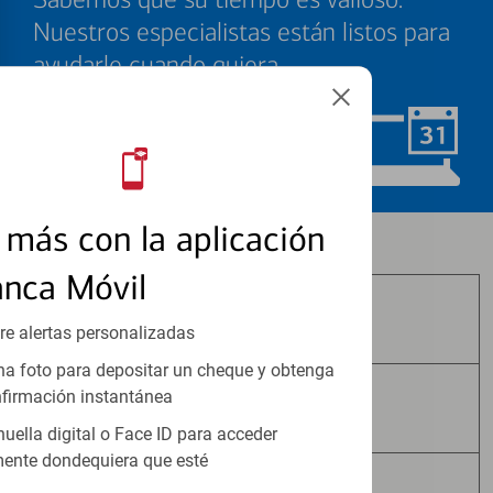
Nuestros especialistas están listos para
ayudarle cuando quiera.
Programar ahora
más con la aplicación
Los productos de inversión y seguros:
anca Móvil
No Están Asegurados por FDIC
re alertas personalizadas
a foto para depositar un cheque y obtenga
firmación instantánea
No Tienen Garantía Bancaria
huella digital o Face ID para acceder
ente dondequiera que esté