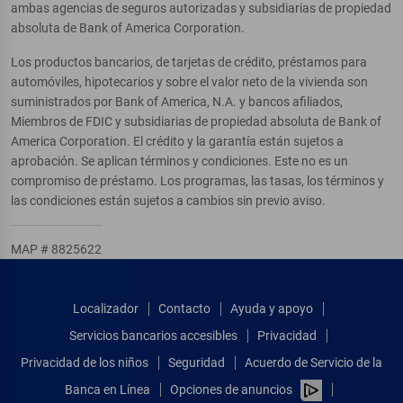
ambas agencias de seguros autorizadas y subsidiarias de propiedad
absoluta de Bank of America Corporation.
Los productos bancarios, de tarjetas de crédito, préstamos para
automóviles, hipotecarios y sobre el valor neto de la vivienda son
suministrados por Bank of America, N.A. y bancos afiliados,
Miembros de FDIC y subsidiarias de propiedad absoluta de Bank of
America Corporation. El crédito y la garantía están sujetos a
aprobación. Se aplican términos y condiciones. Este no es un
compromiso de préstamo. Los programas, las tasas, los términos y
las condiciones están sujetos a cambios sin previo aviso.
MAP # 8825622
Localizador
Contacto
Ayuda y apoyo
Servicios bancarios accesibles
Privacidad
Privacidad de los niños
Seguridad
Acuerdo de Servicio de la
Banca en Línea
Opciones de anuncios