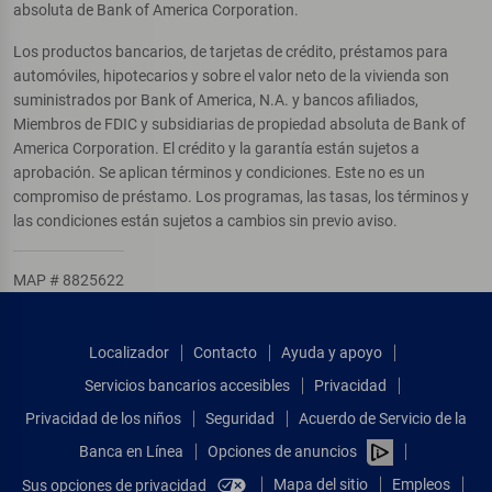
absoluta de Bank of America Corporation.
Los productos bancarios, de tarjetas de crédito, préstamos para
automóviles, hipotecarios y sobre el valor neto de la vivienda son
suministrados por Bank of America, N.A. y bancos afiliados,
Miembros de FDIC y subsidiarias de propiedad absoluta de Bank of
America Corporation. El crédito y la garantía están sujetos a
aprobación. Se aplican términos y condiciones. Este no es un
compromiso de préstamo. Los programas, las tasas, los términos y
las condiciones están sujetos a cambios sin previo aviso.
MAP # 8825622
Localizador
Contacto
Ayuda y apoyo
Servicios bancarios accesibles
Privacidad
Privacidad de los niños
Seguridad
Acuerdo de Servicio de la
Banca en Línea
Opciones de anuncios
Mapa del sitio
Empleos
Sus opciones de privacidad