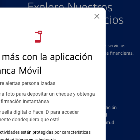
Explore Nuestros
Productos y Servicios
Destacados
Ofrecemos una amplia gama de productos y servicios
diseñados para ayudar con todas sus necesidades financieras.
más con la aplicación
anca Móvil
re alertas personalizadas
a foto para depositar un cheque y obtenga
Tarjetas de Crédito
firmación instantánea
Conozca los pormenores de la administración
huella digital o Face ID para acceder
de tarjetas de crédito y la identidad
ente dondequiera que esté
financiera antes de presentar una solicitud
ctividades están protegidas por características