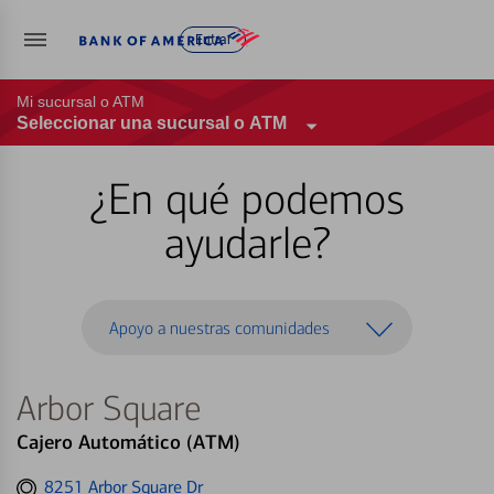
Entrar
Mi sucursal o ATM
Seleccionar una sucursal o ATM
¿En qué podemos
ayudarle?
Apoyo a nuestras comunidades
Arbor Square
Cajero Automático (ATM)
Get
8251 Arbor Square Dr