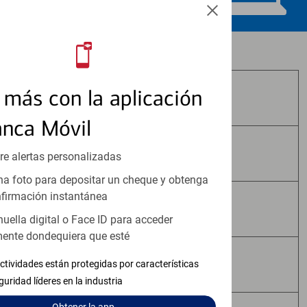
Los productos de inversión y seguros:
más con la aplicación
No Están Asegurados por FDIC
anca Móvil
No Tienen Garantía Bancaria
re alertas personalizadas
a foto para depositar un cheque y obtenga
firmación instantánea
Pueden Perder Valor
huella digital o Face ID para acceder
ente dondequiera que esté
No Constituyen Depósitos
ctividades están protegidas por características
guridad líderes en la industria