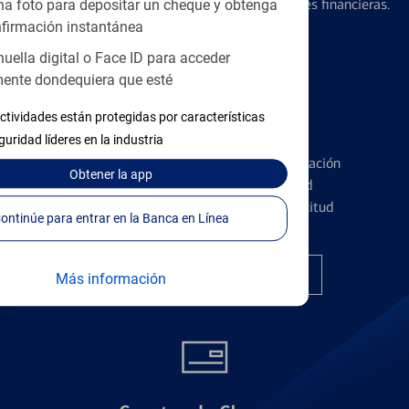
diseñados para ayudar con todas sus necesidades financieras.
a foto para depositar un cheque y obtenga
firmación instantánea
huella digital o Face ID para acceder
ente dondequiera que esté
ctividades están protegidas por características
Tarjetas de Crédito
guridad líderes en la industria
Conozca los pormenores de la administración
Obtener
la app
de tarjetas de crédito y la identidad
financiera antes de presentar una solicitud
Continúe para entrar en la Banca en Línea
Encuentre la tarjeta correcta
Más información