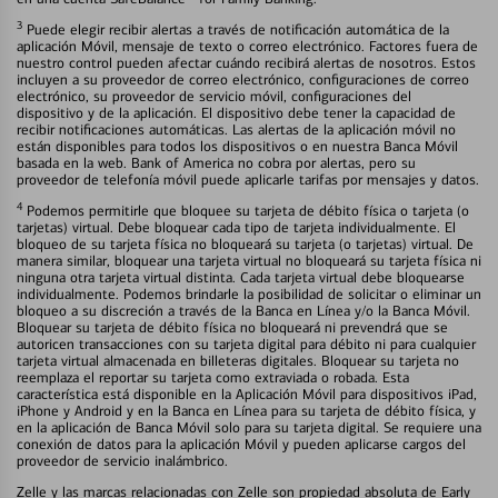
3
Puede elegir recibir alertas a través de notificación automática de la
aplicación Móvil, mensaje de texto o correo electrónico. Factores fuera de
nuestro control pueden afectar cuándo recibirá alertas de nosotros. Estos
incluyen a su proveedor de correo electrónico, configuraciones de correo
electrónico, su proveedor de servicio móvil, configuraciones del
dispositivo y de la aplicación. El dispositivo debe tener la capacidad de
recibir notificaciones automáticas. Las alertas de la aplicación móvil no
están disponibles para todos los dispositivos o en nuestra Banca Móvil
basada en la web. Bank of America no cobra por alertas, pero su
proveedor de telefonía móvil puede aplicarle tarifas por mensajes y datos.
4
Podemos permitirle que bloquee su tarjeta de débito física o tarjeta (o
tarjetas) virtual. Debe bloquear cada tipo de tarjeta individualmente. El
bloqueo de su tarjeta física no bloqueará su tarjeta (o tarjetas) virtual. De
manera similar, bloquear una tarjeta virtual no bloqueará su tarjeta física ni
ninguna otra tarjeta virtual distinta. Cada tarjeta virtual debe bloquearse
individualmente. Podemos brindarle la posibilidad de solicitar o eliminar un
bloqueo a su discreción a través de la Banca en Línea y/o la Banca Móvil.
Bloquear su tarjeta de débito física no bloqueará ni prevendrá que se
autoricen transacciones con su tarjeta digital para débito ni para cualquier
tarjeta virtual almacenada en billeteras digitales. Bloquear su tarjeta no
reemplaza el reportar su tarjeta como extraviada o robada. Esta
característica está disponible en la Aplicación Móvil para dispositivos iPad,
iPhone y Android y en la Banca en Línea para su tarjeta de débito física, y
en la aplicación de Banca Móvil solo para su tarjeta digital. Se requiere una
conexión de datos para la aplicación Móvil y pueden aplicarse cargos del
proveedor de servicio inalámbrico.
Zelle y las marcas relacionadas con Zelle son propiedad absoluta de Early