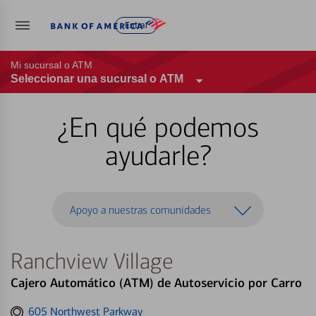
Entrar
Mi sucursal o ATM
Seleccionar una sucursal o ATM
¿En qué podemos
ayudarle?
Apoyo a nuestras comunidades
Ranchview Village
Cajero Automático (ATM) de Autoservicio por Carro
Get
605 Northwest Parkway