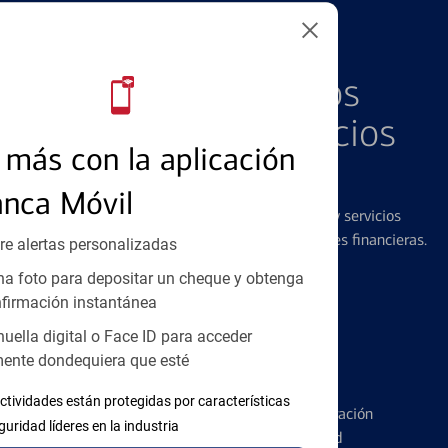
PRODUCTOS DESTACADOS
Explore Nuestros
Productos y Servicios
más con la aplicación
Destacados
anca Móvil
Ofrecemos una amplia gama de productos y servicios
diseñados para ayudar con todas sus necesidades financieras.
re alertas personalizadas
a foto para depositar un cheque y obtenga
firmación instantánea
huella digital o Face ID para acceder
ente dondequiera que esté
Tarjetas de Crédito
ctividades están protegidas por características
Conozca los pormenores de la administración
guridad líderes en la industria
de tarjetas de crédito y la identidad