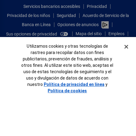
Servicios bancarios accesibles
Privacidad
Privacidad de los niños
Seguridad
Acuerdo de Servicio de la
Banca en Línea
Opciones de anuncios
Mapa del sitio
Empleos
Sus opciones de privacidad
Comparta sus comentarios
Banner de Cookies
Utilizamos cookies y otras tecnologías de
rastreo para recopilar datos con fines
Ver sitio completo de la Banca en Línea
publicitarios, prevención de fraudes, análisis y
otros fines. Al utilizar este sitio web, aceptas el
Conéctese con nosotros
uso de estas tecnologías de seguimiento y el
uso y divulgación de datos de acuerdo con
nuestro
Política de privacidad en línea
y
Política de cookies
Bank of America, N.A. Miembro de FDIC.
Igualdad de oportunidades en préstamos para viviendas
© 2026 Bank of America Corporation.
Todos Los Derechos Reservados.
Patente: patents.bankofamerica.com