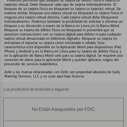
Podemos permitirle que bloquee su tarjeta de débito física o tarjeta (o
tarjetas) virtual. Debe bloquear cada tipo de tarjeta individualmente. El
bloqueo de su tarjeta física no bloqueará su tarjeta (o tarjetas) virtual. De
manera similar, bloquear una tarjeta virtual no bloqueará su tarjeta física ni
ninguna otra tarjeta virtual distinta. Cada tarjeta virtual debe bloquearse
individualmente. Podemos brindarle la posibilidad de solicitar o eliminar un
bloqueo a su discreción a través de la Banca en Línea y/o la Banca Móvil.
Bloquear su tarjeta de débito física no bloqueará ni prevendrá que se
autoricen transacciones con su tarjeta digital para débito ni para cualquier
tarjeta virtual almacenada en billeteras digitales. Bloquear su tarjeta no
reemplaza el reportar su tarjeta como extraviada o robada. Esta
característica está disponible en la Aplicación Móvil para dispositivos iPad,
iPhone y Android y en la Banca en Línea para su tarjeta de débito física, y
en la aplicación de Banca Móvil solo para su tarjeta digital. Se requiere una
conexión de datos para la aplicación Móvil y pueden aplicarse cargos del
proveedor de servicio inalámbrico.
Zelle y las marcas relacionadas con Zelle son propiedad absoluta de Early
Warning Services, LLC y se usan aquí bajo licencia.
Los productos de inversión y seguros:
No Están Asegurados por FDIC