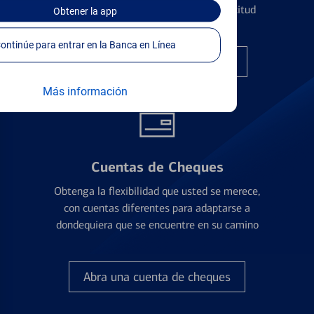
financiera antes de presentar una solicitud
Obtener
la app
Continúe para entrar en la Banca en Línea
Encuentre la tarjeta correcta
Más información
Cuentas de Cheques
Obtenga la flexibilidad que usted se merece,
con cuentas diferentes para adaptarse a
dondequiera que se encuentre en su camino
Abra una cuenta de cheques