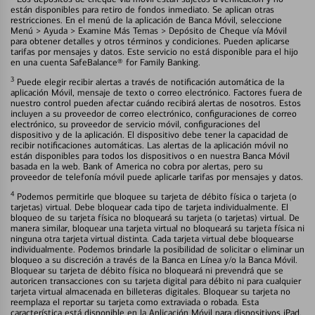
están disponibles para retiro de fondos inmediato. Se aplican otras
restricciones. En el menú de la aplicación de Banca Móvil, seleccione
Menú > Ayuda > Examine Más Temas > Depósito de Cheque vía Móvil
para obtener detalles y otros términos y condiciones. Pueden aplicarse
tarifas por mensajes y datos. Este servicio no está disponible para el hijo
en una cuenta SafeBalance® for Family Banking.
3
Puede elegir recibir alertas a través de notificación automática de la
aplicación Móvil, mensaje de texto o correo electrónico. Factores fuera de
nuestro control pueden afectar cuándo recibirá alertas de nosotros. Estos
incluyen a su proveedor de correo electrónico, configuraciones de correo
electrónico, su proveedor de servicio móvil, configuraciones del
dispositivo y de la aplicación. El dispositivo debe tener la capacidad de
recibir notificaciones automáticas. Las alertas de la aplicación móvil no
están disponibles para todos los dispositivos o en nuestra Banca Móvil
basada en la web. Bank of America no cobra por alertas, pero su
proveedor de telefonía móvil puede aplicarle tarifas por mensajes y datos.
4
Podemos permitirle que bloquee su tarjeta de débito física o tarjeta (o
tarjetas) virtual. Debe bloquear cada tipo de tarjeta individualmente. El
bloqueo de su tarjeta física no bloqueará su tarjeta (o tarjetas) virtual. De
manera similar, bloquear una tarjeta virtual no bloqueará su tarjeta física ni
ninguna otra tarjeta virtual distinta. Cada tarjeta virtual debe bloquearse
individualmente. Podemos brindarle la posibilidad de solicitar o eliminar un
bloqueo a su discreción a través de la Banca en Línea y/o la Banca Móvil.
Bloquear su tarjeta de débito física no bloqueará ni prevendrá que se
autoricen transacciones con su tarjeta digital para débito ni para cualquier
tarjeta virtual almacenada en billeteras digitales. Bloquear su tarjeta no
reemplaza el reportar su tarjeta como extraviada o robada. Esta
característica está disponible en la Aplicación Móvil para dispositivos iPad,