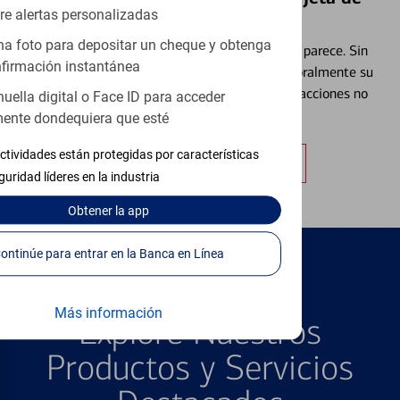
re alertas personalizadas
Débito⁴
a foto para depositar un cheque y obtenga
Extraviar una tarjeta es más común de lo que parece. Sin
firmación instantánea
embargo, puede bloquear y desbloquear temporalmente su
tarjeta de débito para ayudar a prevenir transacciones no
huella digital o Face ID para acceder
autorizadas.
ente dondequiera que esté
ctividades están protegidas por características
Obtener más información
guridad líderes en la industria
Obtener
la app
Continúe para entrar en la Banca en Línea
PRODUCTOS DESTACADOS
Más información
Explore Nuestros
Productos y Servicios