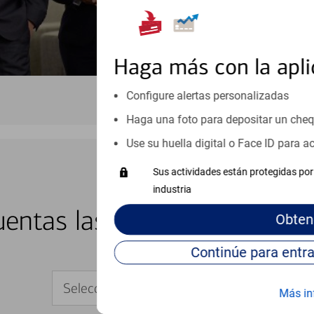
Haga más con la apli
Configure alertas personalizadas
Haga una foto para depositar un che
Use su huella digital o Face ID para 
Sus actividades están protegidas por 
industria
BANCA EN LÍNEA Y MÓVIL
entas las 24 horas del día, 
Obten
Seleccione su dispositivo
Más in