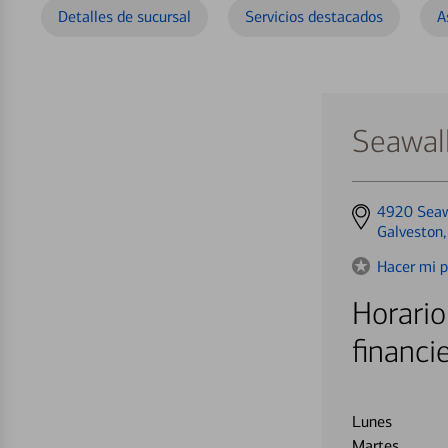
Detalles de sucursal
Servicios destacados
A
Seawall
Get
4920 Seaw
directions
Galveston
to
Hacer mi p
Horario
financi
Lunes
Martes