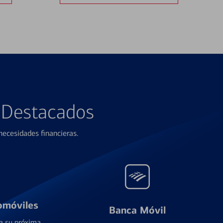
s Destacados
ecesidades financieras.
omóviles
Banca Móvil
a su próxima