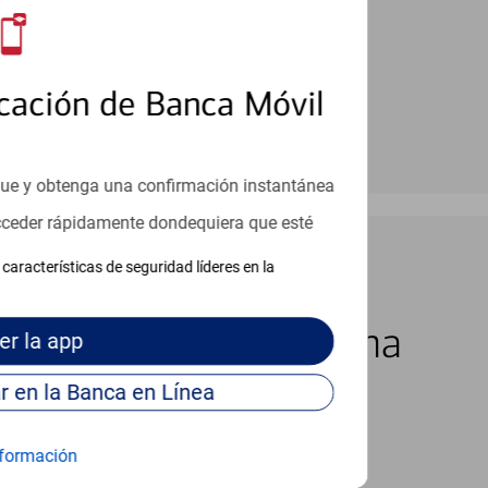
cación de Banca Móvil
que y obtenga una confirmación instantánea
acceder rápidamente dondequiera que esté
características de seguridad líderes en la
los 7 días de la semana
er
la app
Continúe para entrar en la Banca en Línea
formación