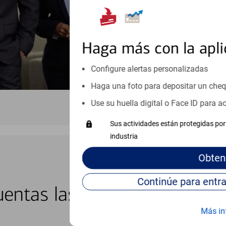
Visite nuestro centro de ayuda 
Haga más con la apli
Configure alertas personalizadas
Haga una foto para depositar un che
Use su huella digital o Face ID para 
Sus actividades están protegidas por 
industria
Obten
BANCA EN LÍNEA Y MÓVIL
entas las 24 horas del día, 
Más in