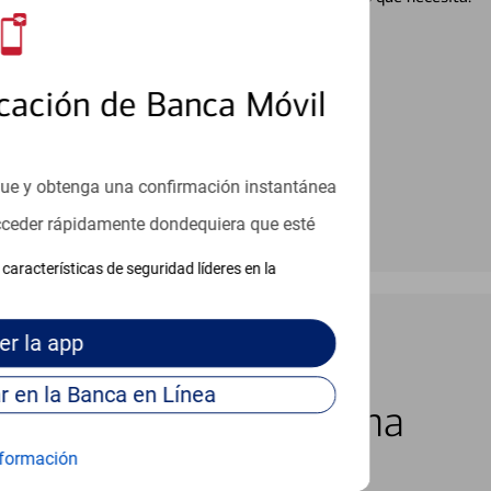
en línea
cación de Banca Móvil
que y obtenga una confirmación instantánea
acceder rápidamente dondequiera que esté
características de seguridad líderes en la
er
la app
Continúe para entrar en la Banca en Línea
los 7 días de la semana
formación