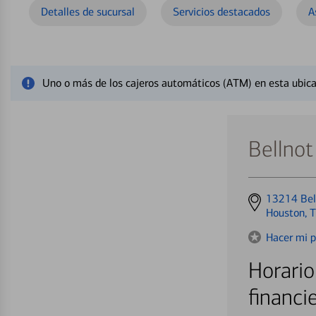
Detalles de sucursal
Servicios destacados
A
Cerrar mensaje de alerta
Uno o más de los cajeros automáticos (ATM) en esta ubica
Bellnot
Get
13214 Bell
directions
Houston, 
to
Hacer mi p
Horario
financi