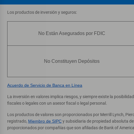
Gessner & Westpark
7
Cajero automático (ATM)
Los productos de inversión y seguros:
9990 Westpark Dr
, Houston, TX 77063
Direcciones
|
Detalles y servicios
No Están Asegurados por FDIC
University Of Houston - Univ
8
Center
No Constituyen Depósitos
Cajero automático (ATM)
4800 Calhoun Rd
, Houston, TX 77004
Direcciones
|
Detalles y servicios
Acuerdo de Servicio de Banca en Línea
La inversión en valores implica riesgos, y siempre existe la posibilid
Lakewood Forest
9
fiscales o legales con un asesor fiscal o legal personal.
Cajero automático (ATM)
Los productos de valores son proporcionados por Merrill Lynch, Pier
21159 1/2 Tomball Pkwy
, Houston, TX 77070
registrado,
Miembro de SIPC
y subsidiaria de propiedad absoluta d
Direcciones
|
Detalles y servicios
proporcionados por compañías que son afiliadas de Bank of America