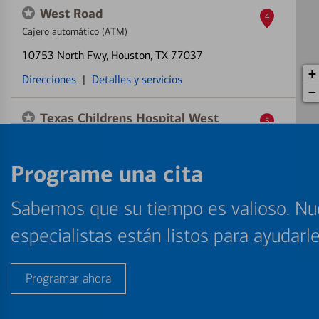
West Road
4
Cajero automático (ATM)
10753 North Fwy
, Houston, TX 77037
+
Direcciones
|
Detalles y servicios
−
Texas Childrens Hospital West
5
Cajero automático (ATM)
18200 Katy Fwy
, Houston, TX 77094
Programe una cita
Direcciones
|
Detalles y servicios
Sabemos que su tiempo es valioso. Nu
Telephone & I-45
6
especialistas están listos para ayudarl
Cajero automático (ATM)
6006 Gulf Frwy Unit A
, Houston, TX 77023
Programar ahora
Direcciones
|
Detalles y servicios