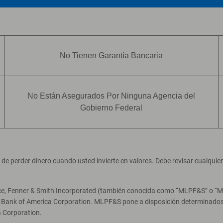
No Tienen Garantía Bancaria
No Están Asegurados Por Ninguna Agencia del
Gobierno Federal
ad de perder dinero cuando usted invierte en valores. Debe revisar cualqui
ce, Fenner & Smith Incorporated (también conocida como “MLPF&S” o “Merr
e Bank of America Corporation. MLPF&S pone a disposición determinados 
 Corporation.