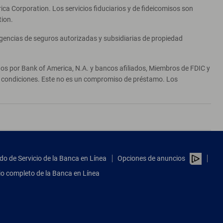
ca Corporation. Los servicios fiduciarios y de fideicomisos son
tion.
agencias de seguros autorizadas y subsidiarias de propiedad
ados por Bank of America, N.A. y bancos afiliados, Miembros de FDIC y
 y condiciones. Este no es un compromiso de préstamo. Los
do de Servicio de la Banca en Línea
Opciones de anuncios
tio completo de la Banca en Línea