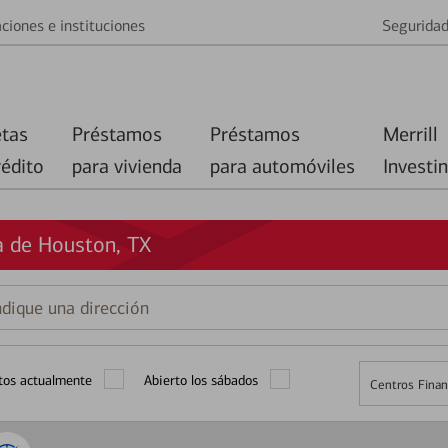
ciones e instituciones
Segurida
etas
Préstamos
Préstamos
Merrill
rédito
para vivienda
para automóviles
Investi
a de Houston, TX
que
ción
tos actualmente
Abierto los sábados
Centros Finan