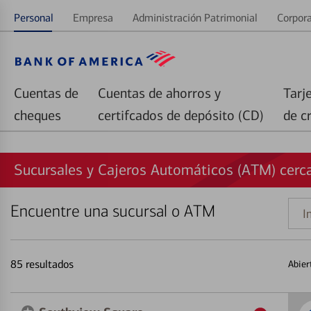
Personal
Empresa
Administración Patrimonial
Corpora
Cuentas de
Cuentas de ahorros y
Tarj
cheques
certifcados de depósito (CD)
de c
Sucursales y Cajeros Automáticos (ATM) cerc
Encuentre una sucursal o ATM
Indi
una
direc
85
resultados
Abier