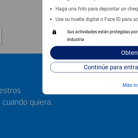
Haga una foto para depositar un che
Use su huella digital o Face ID para 
Sus actividades están protegidas por 
industria
Obten
Más in
estros
e cuando quiera.