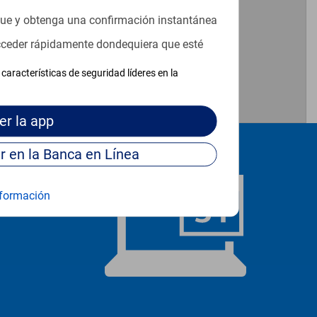
49
que y obtenga una confirmación instantánea
acceder rápidamente dondequiera que esté
características de seguridad líderes en la
er
la app
Continúe para entrar en la Banca en Línea
formación