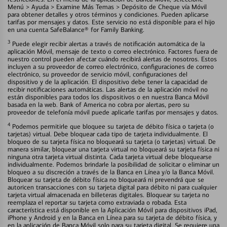
Menú > Ayuda > Examine Más Temas > Depósito de Cheque vía Móvil
para obtener detalles y otros términos y condiciones. Pueden aplicarse
tarifas por mensajes y datos. Este servicio no está disponible para el hijo
en una cuenta SafeBalance® for Family Banking.
3
Puede elegir recibir alertas a través de notificación automática de la
aplicación Móvil, mensaje de texto o correo electrónico. Factores fuera de
nuestro control pueden afectar cuándo recibirá alertas de nosotros. Estos
incluyen a su proveedor de correo electrónico, configuraciones de correo
electrónico, su proveedor de servicio móvil, configuraciones del
dispositivo y de la aplicación. El dispositivo debe tener la capacidad de
recibir notificaciones automáticas. Las alertas de la aplicación móvil no
están disponibles para todos los dispositivos o en nuestra Banca Móvil
basada en la web. Bank of America no cobra por alertas, pero su
proveedor de telefonía móvil puede aplicarle tarifas por mensajes y datos.
4
Podemos permitirle que bloquee su tarjeta de débito física o tarjeta (o
tarjetas) virtual. Debe bloquear cada tipo de tarjeta individualmente. El
bloqueo de su tarjeta física no bloqueará su tarjeta (o tarjetas) virtual. De
manera similar, bloquear una tarjeta virtual no bloqueará su tarjeta física ni
ninguna otra tarjeta virtual distinta. Cada tarjeta virtual debe bloquearse
individualmente. Podemos brindarle la posibilidad de solicitar o eliminar un
bloqueo a su discreción a través de la Banca en Línea y/o la Banca Móvil.
Bloquear su tarjeta de débito física no bloqueará ni prevendrá que se
autoricen transacciones con su tarjeta digital para débito ni para cualquier
tarjeta virtual almacenada en billeteras digitales. Bloquear su tarjeta no
reemplaza el reportar su tarjeta como extraviada o robada. Esta
característica está disponible en la Aplicación Móvil para dispositivos iPad,
iPhone y Android y en la Banca en Línea para su tarjeta de débito física, y
en la aplicación de Banca Móvil solo para su tarjeta digital. Se requiere una