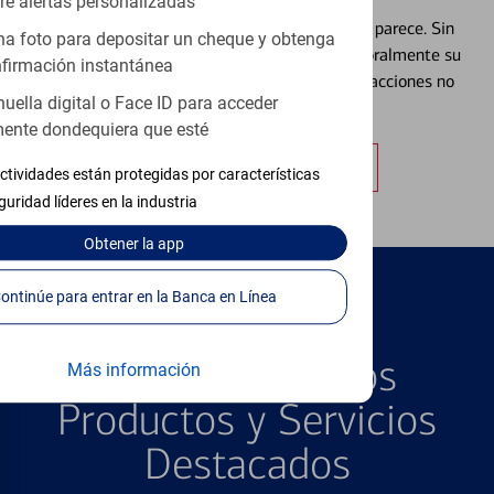
re alertas personalizadas
Extraviar una tarjeta es más común de lo que parece. Sin
a foto para depositar un cheque y obtenga
embargo, puede bloquear y desbloquear temporalmente su
firmación instantánea
tarjeta de débito para ayudar a prevenir transacciones no
huella digital o Face ID para acceder
autorizadas.
ente dondequiera que esté
Obtener más información
ctividades están protegidas por características
guridad líderes en la industria
Obtener
la app
Continúe para entrar en la Banca en Línea
PRODUCTOS DESTACADOS
Explore Nuestros
Más información
Productos y Servicios
Destacados