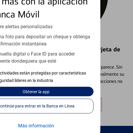
más con la aplicación
anca Móvil
re alertas personalizadas
a foto para depositar un cheque y obtenga
firmación instantánea
Bloquear y Desbloquear una Tarjeta de
huella digital o Face ID para acceder
Débito⁴
ente dondequiera que esté
Extraviar una tarjeta es más común de lo que parece. Sin
ctividades están protegidas por características
embargo, puede bloquear y desbloquear temporalmente su
guridad líderes en la industria
tarjeta de débito para ayudar a prevenir transacciones no
autorizadas.
Obtener
la app
Obtener más información
Continúe para entrar en la Banca en Línea
Más información