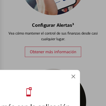
Configurar Alertas³
Vea cómo mantener el control de sus finanzas desde casi
cualquier lugar.
Obtener más información