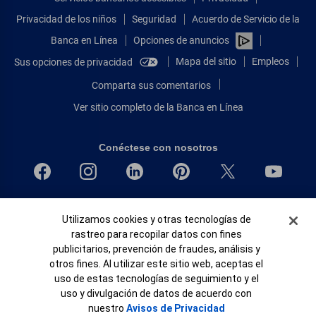
Privacidad de los niños
Seguridad
Acuerdo de Servicio de la
Banca en Línea
Opciones de anuncios
Mapa del sitio
Empleos
Sus opciones de privacidad
Comparta sus comentarios
Ver sitio completo de la Banca en Línea
Conéctese con nosotros
Bank of America, N.A. Miembro de FDIC.
Banner de Cookies
Utilizamos cookies y otras tecnologías de
Igualdad de oportunidades en préstamos para viviendas
rastreo para recopilar datos con fines
© 2026 Bank of America Corporation.
publicitarios, prevención de fraudes, análisis y
Todos Los Derechos Reservados.
otros fines. Al utilizar este sitio web, aceptas el
Patente: patents.bankofamerica.com
uso de estas tecnologías de seguimiento y el
uso y divulgación de datos de acuerdo con
nuestro
Avisos de Privacidad