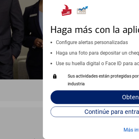
inicio o crecimiento de su neg
esté listo, un especialista tr
Programe una cita
Haga más con la apli
Vea si nuestro centro de ayuda 
Configure alertas personalizadas
Visite nuestro centro de ayuda 
Haga una foto para depositar un che
Use su huella digital o Face ID para 
Sus actividades están protegidas por 
industria
Obten
Más in
BANCA EN LÍNEA Y MÓVIL