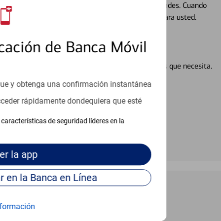
ocio, su futuro se mueve de acuerdo con sus necesidades. Cuando
abajará con usted en un momento que sea adecuado para usted.
cación de Banca Móvil
en línea puede ayudar a proporcionar las respuestas que necesita.
en línea
que y obtenga una confirmación instantánea
acceder rápidamente dondequiera que esté
características de seguridad líderes en la
er
la app
Continúe para entrar en la Banca en Línea
formación