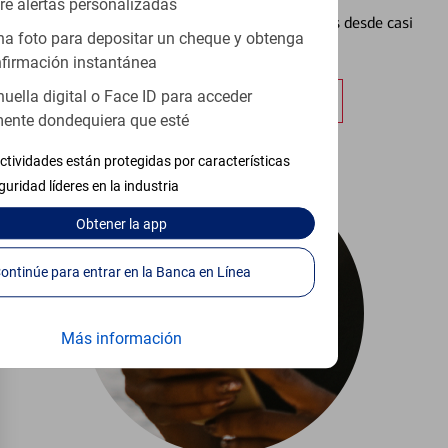
re alertas personalizadas
Vea cómo mantener el control de sus finanzas desde casi
a foto para depositar un cheque y obtenga
cualquier lugar.
firmación instantánea
huella digital o Face ID para acceder
Obtener más información
ente dondequiera que esté
ctividades están protegidas por características
guridad líderes en la industria
Obtener
la app
Continúe para entrar en la Banca en Línea
Más información