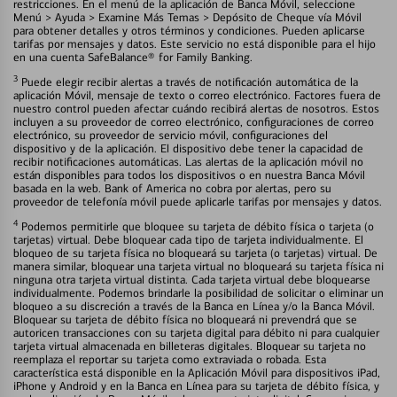
restricciones. En el menú de la aplicación de Banca Móvil, seleccione
Menú > Ayuda > Examine Más Temas > Depósito de Cheque vía Móvil
para obtener detalles y otros términos y condiciones. Pueden aplicarse
tarifas por mensajes y datos. Este servicio no está disponible para el hijo
en una cuenta SafeBalance® for Family Banking.
3
Puede elegir recibir alertas a través de notificación automática de la
aplicación Móvil, mensaje de texto o correo electrónico. Factores fuera de
nuestro control pueden afectar cuándo recibirá alertas de nosotros. Estos
incluyen a su proveedor de correo electrónico, configuraciones de correo
electrónico, su proveedor de servicio móvil, configuraciones del
dispositivo y de la aplicación. El dispositivo debe tener la capacidad de
recibir notificaciones automáticas. Las alertas de la aplicación móvil no
están disponibles para todos los dispositivos o en nuestra Banca Móvil
basada en la web. Bank of America no cobra por alertas, pero su
proveedor de telefonía móvil puede aplicarle tarifas por mensajes y datos.
4
Podemos permitirle que bloquee su tarjeta de débito física o tarjeta (o
tarjetas) virtual. Debe bloquear cada tipo de tarjeta individualmente. El
bloqueo de su tarjeta física no bloqueará su tarjeta (o tarjetas) virtual. De
manera similar, bloquear una tarjeta virtual no bloqueará su tarjeta física ni
ninguna otra tarjeta virtual distinta. Cada tarjeta virtual debe bloquearse
individualmente. Podemos brindarle la posibilidad de solicitar o eliminar un
bloqueo a su discreción a través de la Banca en Línea y/o la Banca Móvil.
Bloquear su tarjeta de débito física no bloqueará ni prevendrá que se
autoricen transacciones con su tarjeta digital para débito ni para cualquier
tarjeta virtual almacenada en billeteras digitales. Bloquear su tarjeta no
reemplaza el reportar su tarjeta como extraviada o robada. Esta
característica está disponible en la Aplicación Móvil para dispositivos iPad,
iPhone y Android y en la Banca en Línea para su tarjeta de débito física, y