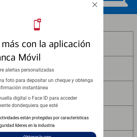
Los productos de inversión y seguros:
más con la aplicación
No Están Asegurados por FDIC
anca Móvil
No Tienen Garantía Bancaria
re alertas personalizadas
a foto para depositar un cheque y obtenga
firmación instantánea
Pueden Perder Valor
huella digital o Face ID para acceder
ente dondequiera que esté
No Constituyen Depósitos
ctividades están protegidas por características
guridad líderes en la industria