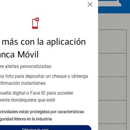
Los productos de inversión y seguros:
más con la aplicación
No Están Asegurados por FDIC
anca Móvil
No Tienen Garantía Bancaria
re alertas personalizadas
a foto para depositar un cheque y obtenga
firmación instantánea
Pueden Perder Valor
huella digital o Face ID para acceder
ente dondequiera que esté
No Constituyen Depósitos
ctividades están protegidas por características
guridad líderes en la industria