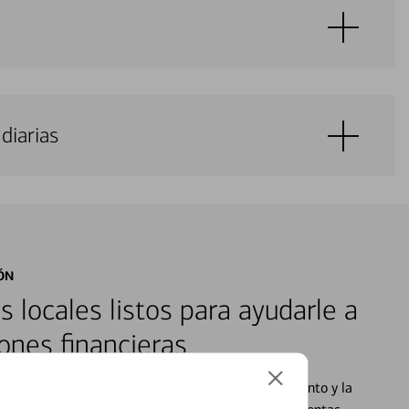
diarias
ÓN
s locales listos para ayudarle a
ones financieras
cados que se centran en proporcionar el asesoramiento y la