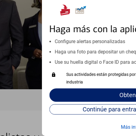
orientación que necesita, en cu
personales, hasta el ahorro para
inicio o crecimiento de su neg
esté listo, un especialista tr
Haga más con la apli
Programe una cita
Configure alertas personalizadas
Haga una foto para depositar un che
Vea si nuestro centro de ayuda 
Visite nuestro centro de ayuda 
Use su huella digital o Face ID para 
Sus actividades están protegidas por 
industria
Obten
Más in