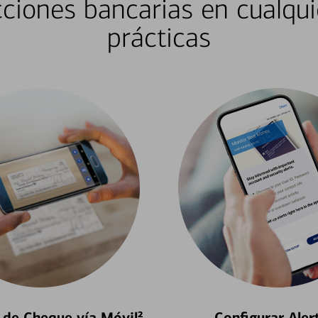
ciones bancarias en cualqui
prácticas
 de Cheque vía Móvil²
Configurar Aler