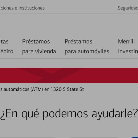
ciones e instituciones
Segurida
etas
Préstamos
Préstamos
Merrill
rédito
para vivienda
para automóviles
Investi
ros automáticos (ATM) en 1320 S State St
¿En qué podemos ayudarle?