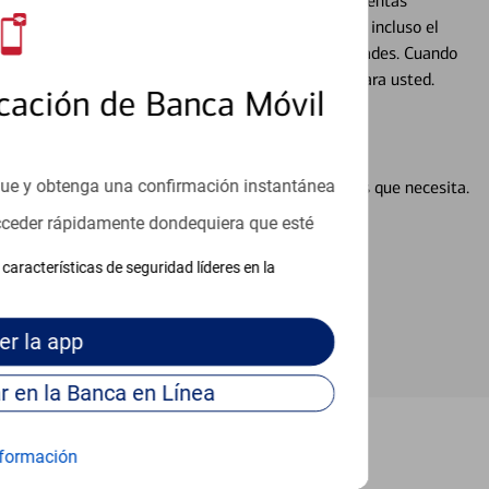
alquier situación en su vida financiera. Desde sus cuentas
 grandes compras, la planificación para su futuro, e incluso el
ocio, su futuro se mueve de acuerdo con sus necesidades. Cuando
abajará con usted en un momento que sea adecuado para usted.
cación de Banca Móvil
que y obtenga una confirmación instantánea
en línea puede ayudar a proporcionar las respuestas que necesita.
en línea
acceder rápidamente dondequiera que esté
características de seguridad líderes en la
er
la app
Continúe para entrar en la Banca en Línea
formación