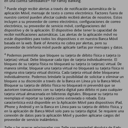
en una cuenta SafeBalance® for Family Banking.
3
Puede elegir recibir alertas a través de notificación automática de la
aplicación Móvil, mensaje de texto o correo electrónico. Factores fuera de
nuestro control pueden afectar cuándo recibirá alertas de nosotros. Estos
incluyen a su proveedor de correo electrónico, configuraciones de correo
electrónico, su proveedor de servicio móvil, configuraciones del
dispositivo y de la aplicación. El dispositivo debe tener la capacidad de
recibir notificaciones automáticas. Las alertas de la aplicación móvil no
están disponibles para todos los dispositivos o en nuestra Banca Móvil
basada en la web. Bank of America no cobra por alertas, pero su
proveedor de telefonía móvil puede aplicarle tarifas por mensajes y datos.
4
Podemos permitirle que bloquee su tarjeta de débito física o tarjeta (o
tarjetas) virtual. Debe bloquear cada tipo de tarjeta individualmente. El
bloqueo de su tarjeta física no bloqueará su tarjeta (o tarjetas) virtual. De
manera similar, bloquear una tarjeta virtual no bloqueará su tarjeta física ni
ninguna otra tarjeta virtual distinta. Cada tarjeta virtual debe bloquearse
individualmente. Podemos brindarle la posibilidad de solicitar o eliminar un
bloqueo a su discreción a través de la Banca en Línea y/o la Banca Móvil.
Bloquear su tarjeta de débito física no bloqueará ni prevendrá que se
autoricen transacciones con su tarjeta digital para débito ni para cualquier
tarjeta virtual almacenada en billeteras digitales. Bloquear su tarjeta no
reemplaza el reportar su tarjeta como extraviada o robada. Esta
característica está disponible en la Aplicación Móvil para dispositivos iPad,
iPhone y Android y en la Banca en Línea para su tarjeta de débito física, y
en la aplicación de Banca Móvil solo para su tarjeta digital. Se requiere una
conexión de datos para la aplicación Móvil y pueden aplicarse cargos del
proveedor de servicio inalámbrico.
Zelle y las marcas relacionadas con Zelle son propiedad absoluta de Early