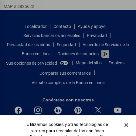
MAP # 8825622
Localizador
Contacto
Ayuda y apoyo
Servicios bancarios accesibles
Privacidad
Privacidad de los niños
Seguridad
Acuerdo de Servicio de la
Banca en Línea
Opciones de anuncios
Mapa del sitio
Empleos
Sus opciones de privacidad
Comparta sus comentarios
Ver sitio completo de la Banca en Línea
Conéctese con nosotros
Banner de Cookies
Bank of America, N.A. Miembro de FDIC.
Utilizamos cookies y otras tecnologías de
rastreo para recopilar datos con fines
Igualdad de oportunidades en préstamos para viviendas