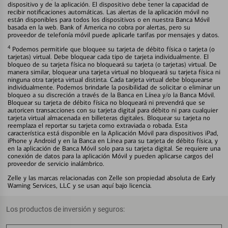
dispositivo y de la aplicación. El dispositivo debe tener la capacidad de
recibir notificaciones automáticas. Las alertas de la aplicación móvil no
están disponibles para todos los dispositivos o en nuestra Banca Móvil
basada en la web. Bank of America no cobra por alertas, pero su
proveedor de telefonía móvil puede aplicarle tarifas por mensajes y datos.
4
Podemos permitirle que bloquee su tarjeta de débito física o tarjeta (o
tarjetas) virtual. Debe bloquear cada tipo de tarjeta individualmente. El
bloqueo de su tarjeta física no bloqueará su tarjeta (o tarjetas) virtual. De
manera similar, bloquear una tarjeta virtual no bloqueará su tarjeta física ni
ninguna otra tarjeta virtual distinta. Cada tarjeta virtual debe bloquearse
individualmente. Podemos brindarle la posibilidad de solicitar o eliminar un
bloqueo a su discreción a través de la Banca en Línea y/o la Banca Móvil.
Bloquear su tarjeta de débito física no bloqueará ni prevendrá que se
autoricen transacciones con su tarjeta digital para débito ni para cualquier
tarjeta virtual almacenada en billeteras digitales. Bloquear su tarjeta no
reemplaza el reportar su tarjeta como extraviada o robada. Esta
característica está disponible en la Aplicación Móvil para dispositivos iPad,
iPhone y Android y en la Banca en Línea para su tarjeta de débito física, y
en la aplicación de Banca Móvil solo para su tarjeta digital. Se requiere una
conexión de datos para la aplicación Móvil y pueden aplicarse cargos del
proveedor de servicio inalámbrico.
Zelle y las marcas relacionadas con Zelle son propiedad absoluta de Early
Warning Services, LLC y se usan aquí bajo licencia.
Los productos de inversión y seguros: