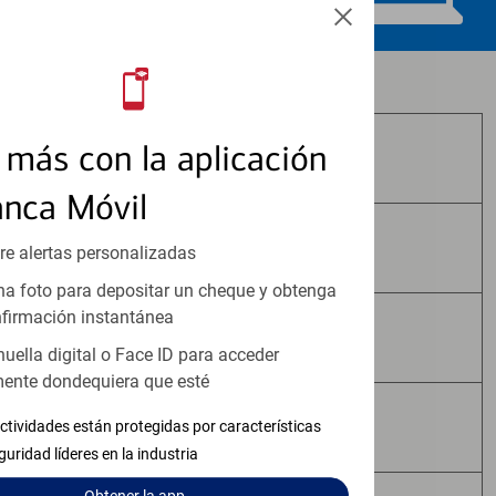
Los productos de inversión y seguros:
más con la aplicación
No Están Asegurados por FDIC
anca Móvil
No Tienen Garantía Bancaria
re alertas personalizadas
a foto para depositar un cheque y obtenga
firmación instantánea
Pueden Perder Valor
huella digital o Face ID para acceder
ente dondequiera que esté
No Constituyen Depósitos
ctividades están protegidas por características
guridad líderes en la industria