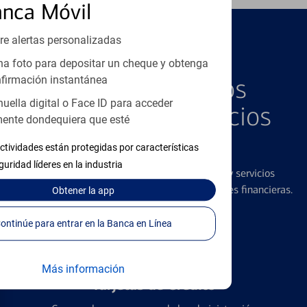
anca Móvil
re alertas personalizadas
PRODUCTOS DESTACADOS
a foto para depositar un cheque y obtenga
Explore Nuestros
firmación instantánea
huella digital o Face ID para acceder
Productos y Servicios
ente dondequiera que esté
Destacados
ctividades están protegidas por características
guridad líderes en la industria
Ofrecemos una amplia gama de productos y servicios
diseñados para ayudar con todas sus necesidades financieras.
Obtener
la app
Continúe para entrar en la Banca en Línea
Más información
Tarjetas de Crédito