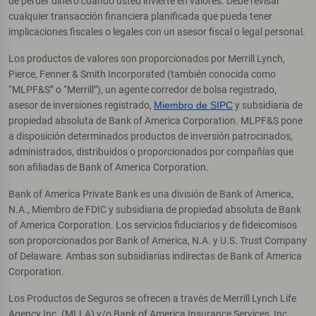
de perder dinero cuando usted invierte en valores. Debe revisar
cualquier transacción financiera planificada que pueda tener
implicaciones fiscales o legales con un asesor fiscal o legal personal.
Los productos de valores son proporcionados por Merrill Lynch,
Pierce, Fenner & Smith Incorporated (también conocida como
“MLPF&S” o “Merrill”), un agente corredor de bolsa registrado,
asesor de inversiones registrado,
Miembro de SIPC
y subsidiaria de
propiedad absoluta de Bank of America Corporation. MLPF&S pone
a disposición determinados productos de inversión patrocinados,
administrados, distribuidos o proporcionados por compañías que
son afiliadas de Bank of America Corporation.
Bank of America Private Bank es una división de Bank of America,
N.A., Miembro de FDIC y subsidiaria de propiedad absoluta de Bank
of America Corporation. Los servicios fiduciarios y de fideicomisos
son proporcionados por Bank of America, N.A. y U.S. Trust Company
of Delaware. Ambas son subsidiarias indirectas de Bank of America
Corporation.
Los Productos de Seguros se ofrecen a través de Merrill Lynch Life
Agency Inc. (MLLA) y/o Bank of America Insurance Services, Inc.,