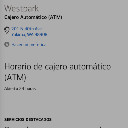
Westpark
Cajero Automático (ATM)
Get
201 N 40th Ave
directions
Yakima, WA 98908
to
Hacer mi preferida
Horario de cajero automático
(ATM)
Abierto 24 horas
SERVICIOS DESTACADOS