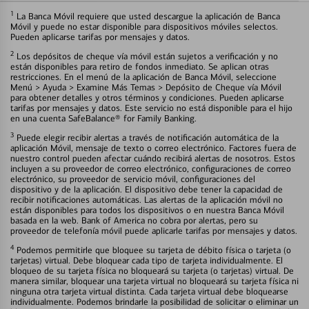
1
La Banca Móvil requiere que usted descargue la aplicación de Banca
Móvil y puede no estar disponible para dispositivos móviles selectos.
Pueden aplicarse tarifas por mensajes y datos.
2
Los depósitos de cheque vía móvil están sujetos a verificación y no
están disponibles para retiro de fondos inmediato. Se aplican otras
restricciones. En el menú de la aplicación de Banca Móvil, seleccione
Menú > Ayuda > Examine Más Temas > Depósito de Cheque vía Móvil
para obtener detalles y otros términos y condiciones. Pueden aplicarse
tarifas por mensajes y datos. Este servicio no está disponible para el hijo
en una cuenta SafeBalance® for Family Banking.
3
Puede elegir recibir alertas a través de notificación automática de la
aplicación Móvil, mensaje de texto o correo electrónico. Factores fuera de
nuestro control pueden afectar cuándo recibirá alertas de nosotros. Estos
incluyen a su proveedor de correo electrónico, configuraciones de correo
electrónico, su proveedor de servicio móvil, configuraciones del
dispositivo y de la aplicación. El dispositivo debe tener la capacidad de
recibir notificaciones automáticas. Las alertas de la aplicación móvil no
están disponibles para todos los dispositivos o en nuestra Banca Móvil
basada en la web. Bank of America no cobra por alertas, pero su
proveedor de telefonía móvil puede aplicarle tarifas por mensajes y datos.
4
Podemos permitirle que bloquee su tarjeta de débito física o tarjeta (o
tarjetas) virtual. Debe bloquear cada tipo de tarjeta individualmente. El
bloqueo de su tarjeta física no bloqueará su tarjeta (o tarjetas) virtual. De
manera similar, bloquear una tarjeta virtual no bloqueará su tarjeta física ni
ninguna otra tarjeta virtual distinta. Cada tarjeta virtual debe bloquearse
individualmente. Podemos brindarle la posibilidad de solicitar o eliminar un