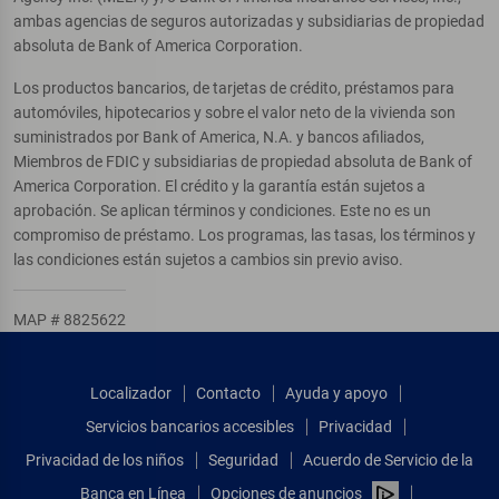
ambas agencias de seguros autorizadas y subsidiarias de propiedad
absoluta de Bank of America Corporation.
Los productos bancarios, de tarjetas de crédito, préstamos para
automóviles, hipotecarios y sobre el valor neto de la vivienda son
suministrados por Bank of America, N.A. y bancos afiliados,
Miembros de FDIC y subsidiarias de propiedad absoluta de Bank of
America Corporation. El crédito y la garantía están sujetos a
aprobación. Se aplican términos y condiciones. Este no es un
compromiso de préstamo. Los programas, las tasas, los términos y
las condiciones están sujetos a cambios sin previo aviso.
MAP # 8825622
Localizador
Contacto
Ayuda y apoyo
Servicios bancarios accesibles
Privacidad
Privacidad de los niños
Seguridad
Acuerdo de Servicio de la
Banca en Línea
Opciones de anuncios