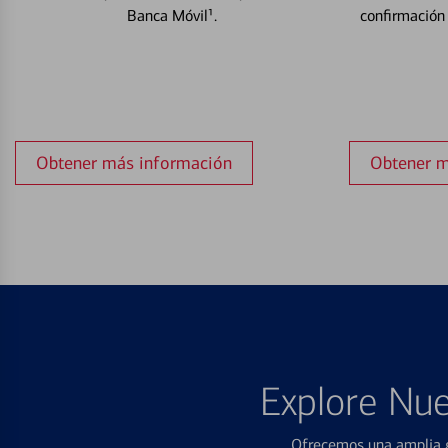
Banca Móvil¹.
confirmación
Obtener más información
Obtener m
Explore Nue
Ofrecemos una amplia g