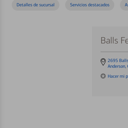
Detalles de sucursal
Servicios destacados
A
Balls F
Get
2695 Balls
directions
Anderson,
to
Hacer mi p