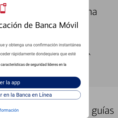
los 7 días de la semana
cación de Banca Móvil
que y obtenga una confirmación instantánea
acceder rápidamente dondequiera que esté
carse cargos de su proveedor por mensajes de texto.
características de seguridad líderes en la
er
la app
Continúe para entrar en la Banca en Línea
er lugar con nuestras guías
formación