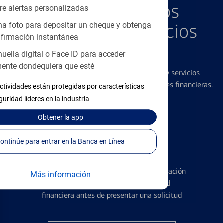
Explore Nuestros
re alertas personalizadas
Productos y Servicios
a foto para depositar un cheque y obtenga
firmación instantánea
Destacados
huella digital o Face ID para acceder
ente dondequiera que esté
Ofrecemos una amplia gama de productos y servicios
diseñados para ayudar con todas sus necesidades financieras.
ctividades están protegidas por características
guridad líderes en la industria
Obtener
la app
Continúe para entrar en la Banca en Línea
Tarjetas de Crédito
Conozca los pormenores de la administración
Más información
de tarjetas de crédito y la identidad
financiera antes de presentar una solicitud