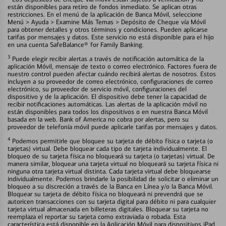
están disponibles para retiro de fondos inmediato. Se aplican otras
restricciones. En el menú de la aplicación de Banca Móvil, seleccione
Menú > Ayuda > Examine Más Temas > Depósito de Cheque vía Móvil
para obtener detalles y otros términos y condiciones. Pueden aplicarse
tarifas por mensajes y datos. Este servicio no está disponible para el hijo
en una cuenta SafeBalance® for Family Banking.
3
Puede elegir recibir alertas a través de notificación automática de la
aplicación Móvil, mensaje de texto o correo electrónico. Factores fuera de
nuestro control pueden afectar cuándo recibirá alertas de nosotros. Estos
incluyen a su proveedor de correo electrónico, configuraciones de correo
electrónico, su proveedor de servicio móvil, configuraciones del
dispositivo y de la aplicación. El dispositivo debe tener la capacidad de
recibir notificaciones automáticas. Las alertas de la aplicación móvil no
están disponibles para todos los dispositivos o en nuestra Banca Móvil
basada en la web. Bank of America no cobra por alertas, pero su
proveedor de telefonía móvil puede aplicarle tarifas por mensajes y datos.
4
Podemos permitirle que bloquee su tarjeta de débito física o tarjeta (o
tarjetas) virtual. Debe bloquear cada tipo de tarjeta individualmente. El
bloqueo de su tarjeta física no bloqueará su tarjeta (o tarjetas) virtual. De
manera similar, bloquear una tarjeta virtual no bloqueará su tarjeta física ni
ninguna otra tarjeta virtual distinta. Cada tarjeta virtual debe bloquearse
individualmente. Podemos brindarle la posibilidad de solicitar o eliminar un
bloqueo a su discreción a través de la Banca en Línea y/o la Banca Móvil.
Bloquear su tarjeta de débito física no bloqueará ni prevendrá que se
autoricen transacciones con su tarjeta digital para débito ni para cualquier
tarjeta virtual almacenada en billeteras digitales. Bloquear su tarjeta no
reemplaza el reportar su tarjeta como extraviada o robada. Esta
característica está disponible en la Aplicación Móvil para dispositivos iPad,