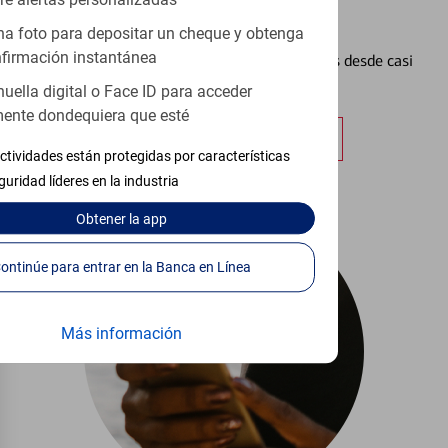
re alertas personalizadas
Configurar Alertas³
a foto para depositar un cheque y obtenga
firmación instantánea
Vea cómo mantener el control de sus finanzas desde casi
cualquier lugar.
huella digital o Face ID para acceder
ente dondequiera que esté
Obtener más información
ctividades están protegidas por características
guridad líderes en la industria
Obtener
la app
Continúe para entrar en la Banca en Línea
Más información