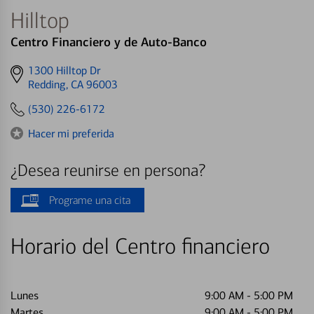
Hilltop
Centro Financiero y de Auto-Banco
Get
1300 Hilltop Dr
directions
Redding, CA 96003
to
(530) 226-6172
Hacer mi preferida
¿Desea reunirse en persona?
Programe una cita
Horario del Centro financiero
Lunes
9:00 AM
-
5:00 PM
Martes
9:00 AM
-
5:00 PM