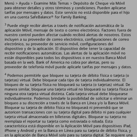
Menú > Ayuda > Examine Más Temas > Depósito de Cheque vía Móvil
para obtener detalles y otros términos y condiciones. Pueden aplicarse
tarifas por mensajes y datos. Este servicio no está disponible para el hijo
en una cuenta SafeBalance® for Family Banking.
3
Puede elegir recibir alertas a través de notificación automática de la
aplicación Móvil, mensaje de texto o correo electrónico. Factores fuera de
nuestro control pueden afectar cuándo recibirá alertas de nosotros. Estos
incluyen a su proveedor de correo electrónico, configuraciones de correo
electrónico, su proveedor de servicio móvil, configuraciones del
dispositivo y de la aplicación. El dispositivo debe tener la capacidad de
recibir notificaciones automáticas. Las alertas de la aplicación móvil no
están disponibles para todos los dispositivos o en nuestra Banca Móvil
basada en la web. Bank of America no cobra por alertas, pero su
proveedor de telefonía móvil puede aplicarle tarifas por mensajes y datos.
4
Podemos permitirle que bloquee su tarjeta de débito física o tarjeta (o
tarjetas) virtual. Debe bloquear cada tipo de tarjeta individualmente. El
bloqueo de su tarjeta física no bloqueará su tarjeta (o tarjetas) virtual. De
manera similar, bloquear una tarjeta virtual no bloqueará su tarjeta física ni
ninguna otra tarjeta virtual distinta. Cada tarjeta virtual debe bloquearse
individualmente. Podemos brindarle la posibilidad de solicitar o eliminar un
bloqueo a su discreción a través de la Banca en Línea y/o la Banca Móvil.
Bloquear su tarjeta de débito física no bloqueará ni prevendrá que se
autoricen transacciones con su tarjeta digital para débito ni para cualquier
tarjeta virtual almacenada en billeteras digitales. Bloquear su tarjeta no
reemplaza el reportar su tarjeta como extraviada o robada. Esta
característica está disponible en la Aplicación Móvil para dispositivos iPad,
iPhone y Android y en la Banca en Línea para su tarjeta de débito física, y
en la aplicación de Banca Móvil solo para su tarjeta digital. Se requiere una