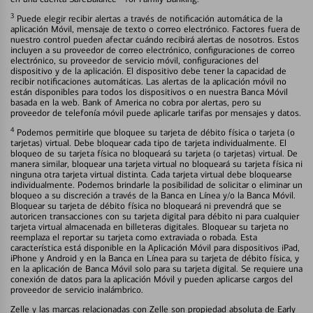
3
Puede elegir recibir alertas a través de notificación automática de la
aplicación Móvil, mensaje de texto o correo electrónico. Factores fuera de
nuestro control pueden afectar cuándo recibirá alertas de nosotros. Estos
incluyen a su proveedor de correo electrónico, configuraciones de correo
electrónico, su proveedor de servicio móvil, configuraciones del
dispositivo y de la aplicación. El dispositivo debe tener la capacidad de
recibir notificaciones automáticas. Las alertas de la aplicación móvil no
están disponibles para todos los dispositivos o en nuestra Banca Móvil
basada en la web. Bank of America no cobra por alertas, pero su
proveedor de telefonía móvil puede aplicarle tarifas por mensajes y datos.
4
Podemos permitirle que bloquee su tarjeta de débito física o tarjeta (o
tarjetas) virtual. Debe bloquear cada tipo de tarjeta individualmente. El
bloqueo de su tarjeta física no bloqueará su tarjeta (o tarjetas) virtual. De
manera similar, bloquear una tarjeta virtual no bloqueará su tarjeta física ni
ninguna otra tarjeta virtual distinta. Cada tarjeta virtual debe bloquearse
individualmente. Podemos brindarle la posibilidad de solicitar o eliminar un
bloqueo a su discreción a través de la Banca en Línea y/o la Banca Móvil.
Bloquear su tarjeta de débito física no bloqueará ni prevendrá que se
autoricen transacciones con su tarjeta digital para débito ni para cualquier
tarjeta virtual almacenada en billeteras digitales. Bloquear su tarjeta no
reemplaza el reportar su tarjeta como extraviada o robada. Esta
característica está disponible en la Aplicación Móvil para dispositivos iPad,
iPhone y Android y en la Banca en Línea para su tarjeta de débito física, y
en la aplicación de Banca Móvil solo para su tarjeta digital. Se requiere una
conexión de datos para la aplicación Móvil y pueden aplicarse cargos del
proveedor de servicio inalámbrico.
Zelle y las marcas relacionadas con Zelle son propiedad absoluta de Early