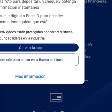
diseñados para ayudar con todas sus necesidades financieras.
a foto para depositar un cheque y obtenga
firmación instantánea
huella digital o Face ID para acceder
ente dondequiera que esté
ctividades están protegidas por características
Tarjetas de Crédito
guridad líderes en la industria
Conozca los pormenores de la administración
Obtener
la app
de tarjetas de crédito y la identidad
financiera antes de presentar una solicitud
Continúe para entrar en la Banca en Línea
Encuentre la tarjeta correcta
Más información