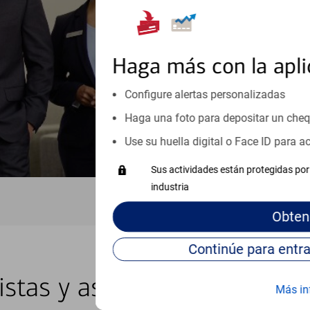
inicio o crecimiento de su neg
esté listo, un especialista tr
Programe una cita
Haga más con la apli
Vea si nuestro centro de ayuda 
Configure alertas personalizadas
Visite nuestro centro de ayuda 
Haga una foto para depositar un che
Use su huella digital o Face ID para 
Sus actividades están protegidas por 
industria
Obten
istas y asesores locales en 
Más in