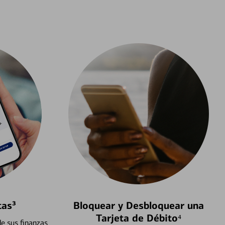
tas³
Bloquear y Desbloquear una
Tarjeta de Débito⁴
e sus finanzas