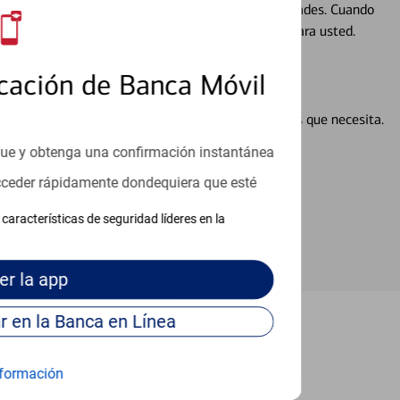
ocio, su futuro se mueve de acuerdo con sus necesidades. Cuando
abajará con usted en un momento que sea adecuado para usted.
cación de Banca Móvil
en línea puede ayudar a proporcionar las respuestas que necesita.
en línea
que y obtenga una confirmación instantánea
acceder rápidamente dondequiera que esté
características de seguridad líderes en la
er
la app
Continúe para entrar en la Banca en Línea
Charlotte
formación