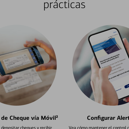
prácticas
 de Cheque vía Móvil²
Configurar Aler
depositar cheques y recibir
Vea cómo mantener el control d