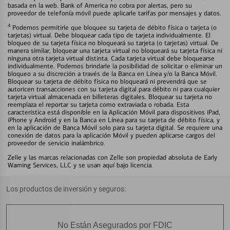
basada en la web. Bank of America no cobra por alertas, pero su
proveedor de telefonía móvil puede aplicarle tarifas por mensajes y datos.
4
Podemos permitirle que bloquee su tarjeta de débito física o tarjeta (o
tarjetas) virtual. Debe bloquear cada tipo de tarjeta individualmente. El
bloqueo de su tarjeta física no bloqueará su tarjeta (o tarjetas) virtual. De
manera similar, bloquear una tarjeta virtual no bloqueará su tarjeta física ni
ninguna otra tarjeta virtual distinta. Cada tarjeta virtual debe bloquearse
individualmente. Podemos brindarle la posibilidad de solicitar o eliminar un
bloqueo a su discreción a través de la Banca en Línea y/o la Banca Móvil.
Bloquear su tarjeta de débito física no bloqueará ni prevendrá que se
autoricen transacciones con su tarjeta digital para débito ni para cualquier
tarjeta virtual almacenada en billeteras digitales. Bloquear su tarjeta no
reemplaza el reportar su tarjeta como extraviada o robada. Esta
característica está disponible en la Aplicación Móvil para dispositivos iPad,
iPhone y Android y en la Banca en Línea para su tarjeta de débito física, y
en la aplicación de Banca Móvil solo para su tarjeta digital. Se requiere una
conexión de datos para la aplicación Móvil y pueden aplicarse cargos del
proveedor de servicio inalámbrico.
Zelle y las marcas relacionadas con Zelle son propiedad absoluta de Early
Warning Services, LLC y se usan aquí bajo licencia.
Los productos de inversión y seguros:
No Están Asegurados por FDIC