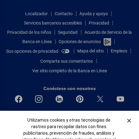
Localizador
Contacto
Ayuda y apoyo
Servicios bancarios accesibles
Privacidad
Privacidad de los niños
Seguridad
Acuerdo de Servicio de la
Banca en Línea
Opciones de anuncios
Mapa del sitio
Empleos
Sus opciones de privacidad
Comparta sus comentarios
Ver sitio completo de la Banca en Línea
Conéctese con nosotros
Bank of America, N.A. Miembro de FDIC.
Banner de Cookies
Utilizamos cookies y otras tecnologías de
Igualdad de oportunidades en préstamos para viviendas
rastreo para recopilar datos con fines
© 2026 Bank of America Corporation.
publicitarios, prevención de fraudes, análisis y
Todos Los Derechos Reservados.